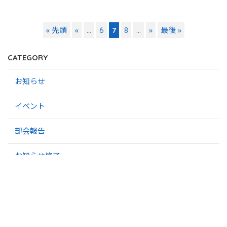
« 先頭
«
...
6
7
8
...
»
最後 »
CATEGORY
お知らせ
イベント
部会報告
お知らせ終了
事業化計画
SPONSORED LINK