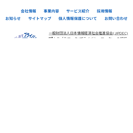
会社情報
事業内容
サービス紹介
採用情報
お知らせ
サイトマップ
個人情報保護について
お問い合わせ
一般財団法人日本情報経済社会推進協会(JIPDEC)
より「Ｐマーク(プライバシーマーク)」の認証
を取得しました。 今後ともARSでは、個人情報の
適切な取り扱いを推進してまいります。
株式会社ARS (アルス)
〒892-0838 鹿児島県鹿児島市新屋敷町15-19 エーアールエス新屋
敷ビル
※受付は1階です
099-805-0225
TEL：
/ FAX：099-805-0229 /