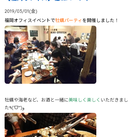
2019/03/01(金)
福岡オフィスイベントで
牡蠣パーティ
を開催しました！
牡蠣や海老など、お酒と一緒に
美味しく楽しく
いただきまし
た٩(ˊᗜˋ*)و