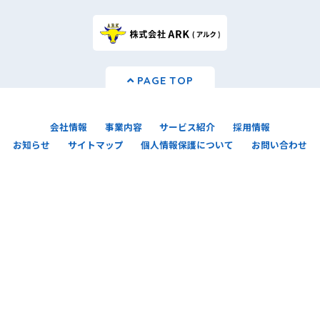
PAGE TOP
会社情報
事業内容
サービス紹介
採用情報
お知らせ
サイトマップ
個人情報保護について
お問い合わせ
一般財団法人日本情報経済社会推進協会(JIPDEC)
より「Ｐマーク(プライバシーマーク)」の認証
を取得しました。 今後ともARSでは、個人情報の
適切な取り扱いを推進してまいります。
株式会社ARS (アルス)
〒892-0838 鹿児島県鹿児島市新屋敷町15-19 エーアールエス新屋