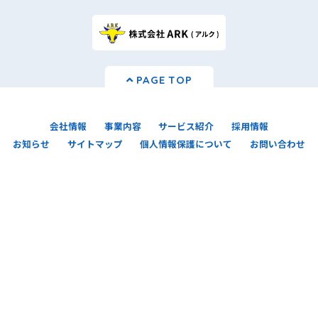
PAGE TOP
会社情報
事業内容
サービス紹介
採用情報
お知らせ
サイトマップ
個人情報保護について
お問い合わせ
一般財団法人日本情報経済社会推進協会(JIPDEC)
より「Ｐマーク(プライバシーマーク)」の認証
を取得しました。 今後ともARSでは、個人情報の
適切な取り扱いを推進してまいります。
株式会社ARS (アルス)
〒892-0838 鹿児島県鹿児島市新屋敷町15-19 エーアールエス新屋