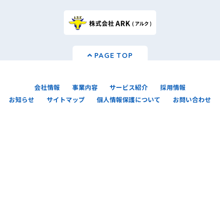
PAGE TOP
会社情報
事業内容
サービス紹介
採用情報
お知らせ
サイトマップ
個人情報保護について
お問い合わせ
一般財団法人日本情報経済社会推進協会(JIPDEC)
より「Ｐマーク(プライバシーマーク)」の認証
を取得しました。 今後ともARSでは、個人情報の
適切な取り扱いを推進してまいります。
株式会社ARS (アルス)
〒892-0838 鹿児島県鹿児島市新屋敷町15-19 エーアールエス新屋