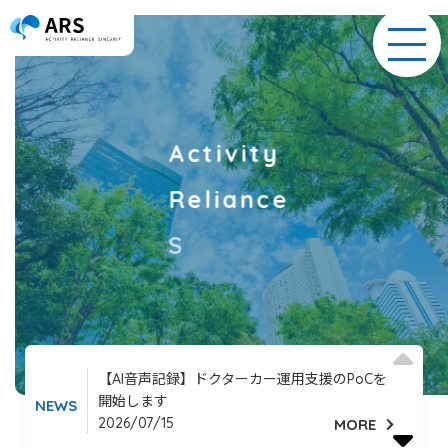
toggl
navig
A
ctivity
R
eliance
S
【AI音声記録】ドクターカー運用支援のPoCを
開始します
NEWS
2026/07/15
MORE